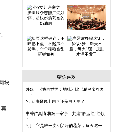
食。
猜你喜欢
两块
外媒：《我的世界：地球》比《精灵宝可梦
Go》
VC到底是晚上用？还是白天用？
，再
书香传真情 杭阿一家亲—共建“胜蓝红”红领
巾
9月，它是唯一卖5毛1斤的蔬菜，每天吃一