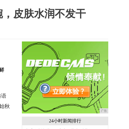
碗，皮肤水润不发干
鲜
俗语
始秋
广告
24小时新闻排行