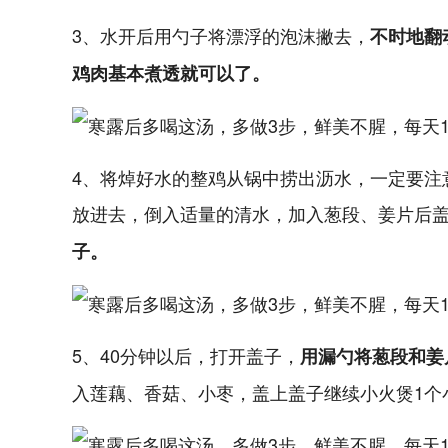
3、水开后用勺子将漂浮的泡沫撇去，
不时地翻
鸡肉基本煮透就可以了。
4、将焯好水的整鸡从锅中捞出沥水，一定要注
放进去，倒入适量的清水，加入葱段、姜片后
子。
5、40分钟以后，打开盖子，
用漏勺将葱段和姜
入莲藕、香菇、小枣，盖上盖子继续小火煲1个