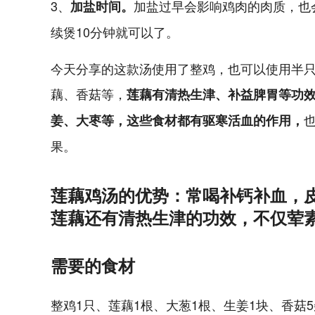
3、
加盐过早会影响鸡肉的肉质，也
加盐时间。
续煲10分钟就可以了。
今天分享的这款汤使用了整鸡，也可以使用半
藕、香菇等，
莲藕有清热生津、补益脾胃等功
姜、大枣等，这些食材都有驱寒活血的作用，
果。
莲藕鸡汤的优势：常喝补钙补血，
莲藕还有清热生津的功效，不仅荤
需要的食材
整鸡1只、莲藕1根、大葱1根、生姜1块、香菇