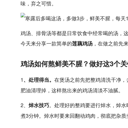
味，弃之可惜。
鸡汤、排骨汤等都是日常饮食中经常喝的汤，
今天来分享一款简单的
，在做之前先
莲藕鸡汤
鸡汤如何熬鲜美不腥？做好这3个
1
在煲汤之前先把整鸡清洗干净，
、处理得当。
肥油清理掉，这样熬出来的鸡汤清淡不油腻。
2、
。处理好的整鸡要进行焯水，焯水
焯水技巧
煮3分钟。焯水时要来回翻动鸡肉，彻底把杂质