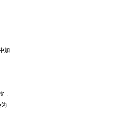
中加
皮，
会为