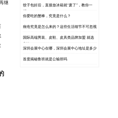
再继
碗，
饺子包好后，直接放冰箱就“废了”，教你一
招，
你爱吃的蟹棒，究竟是什么？
莲
痤疮究竟是怎么来的？这些生活细节不可忽视
生
国际高端男装、皮鞋、皮具类品牌加盟 就选
效
利奥
深圳会展中心在哪，深圳会展中心地址是多少
首度揭秘鲁班就是公输班吗
的