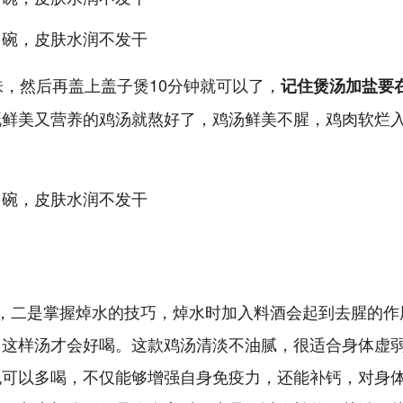
味，然后再盖上盖子煲10分钟就可以了，
记住煲汤加盐要
既鲜美又营养的鸡汤就熬好了，鸡汤鲜美不腥，鸡肉软烂
，二是掌握焯水的技巧，焯水时加入料酒会起到去腥的作
，这样汤才会好喝。这款鸡汤清淡不油腻，很适合身体虚
也可以多喝，不仅能够增强自身免疫力，还能补钙，对身