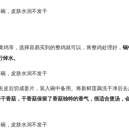
黄鸡等，选择容易买到的整鸡就可以，将整鸡处理好，
锅
行焯水。
去皮后切成姜片，装入碗中备用。将新鲜莲藕洗干净后去
用干香菇，干香菇保留了香菇独特的香气，很适合煲汤，