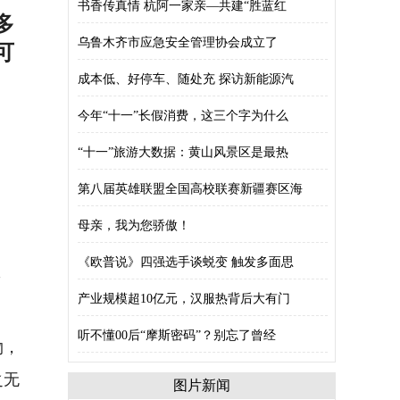
书香传真情 杭阿一家亲—共建“胜蓝红
多
可
乌鲁木齐市应急安全管理协会成立了
成本低、好停车、随处充 探访新能源汽
今年“十一”长假消费，这三个字为什么
“十一”旅游大数据：黄山风景区是最热
第八届英雄联盟全国高校联赛新疆赛区海
母亲，我为您骄傲！
、
《欧普说》四强选手谈蜕变 触发多面思
产业规模超10亿元，汉服热背后大有门
听不懂00后“摩斯密码”？别忘了曾经
物，
之无
图片新闻