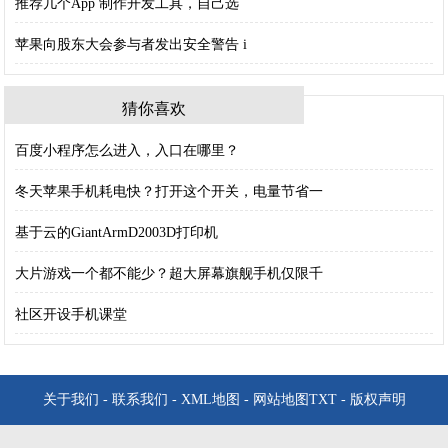
推荐几个App 制作开发工具，自己选
苹果向股东大会参与者发出安全警告 i
猜你喜欢
百度小程序怎么进入，入口在哪里？
冬天苹果手机耗电快？打开这个开关，电量节省一
基于云的GiantArmD2003D打印机
大片游戏一个都不能少？超大屏幕旗舰手机仅限千
社区开设手机课堂
关于我们
-
联系我们
-
XML地图
-
网站地图
TXT
-
版权声明