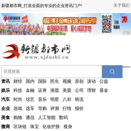
关于我们
新疆都市网_打造全面的专业的企业资讯门户!
广告
资讯
财经
国内
国际
民生
视频
原创
滚动
公益
娱乐
科技
金融
证券
港股
美股
公司
理财
基金
汽车
时尚
综艺
音乐
明星
八卦
韩流
企业
游戏
选车
导购
评测
行情
报价
美食
购物
通信
人工智能
数码
微商
区块链
珠宝
化妆护肤
瘦身