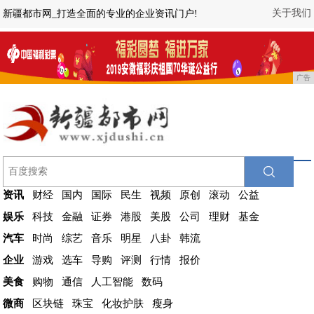
关于我们
新疆都市网_打造全面的专业的企业资讯门户!
广告
资讯
财经
国内
国际
民生
视频
原创
滚动
公益
娱乐
科技
金融
证券
港股
美股
公司
理财
基金
汽车
时尚
综艺
音乐
明星
八卦
韩流
企业
游戏
选车
导购
评测
行情
报价
美食
购物
通信
人工智能
数码
微商
区块链
珠宝
化妆护肤
瘦身