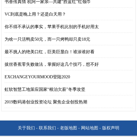
书香传真情 杭阿一家亲—共建“胜蓝红”红领巾
VC到底是晚上用？还是白天用？
你不得不承认的事实，苹果手机比别的手机好用太
为啥一只活鸭卖50元，而一只烤鸭却只卖18元
最不挑人的绝美口红，巨美巨显白！谁涂谁好看
拔丝香蕉零失败做法，掌握好这几个技巧，想不好
EXCHANGEYOURMOOD登陆2020
虹软智慧工地策应国家“根治欠薪”冬季攻坚
2019数码港创业投资论坛 聚焦企业创投热潮
关于我们
-
联系我们
-
老版地图
-
网站地图
-
版权声明