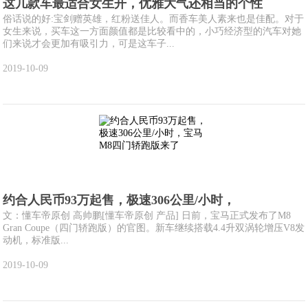
这几款车最适合女生开，优雅大气还相当的个性
俗话说的好:宝剑赠英雄，红粉送佳人。而香车美人素来也是佳配。对于
女生来说，买车这一方面颜值都是比较看中的，小巧经济型的汽车对她
们来说才会更加有吸引力，可是这车子...
2019-10-09
约合人民币93万起售，极速306公里/小时，
文：懂车帝原创 高帅鹏[懂车帝原创 产品] 日前，宝马正式发布了M8
Gran Coupe（四门轿跑版）的官图。新车继续搭载4.4升双涡轮增压V8发
动机，标准版...
2019-10-09