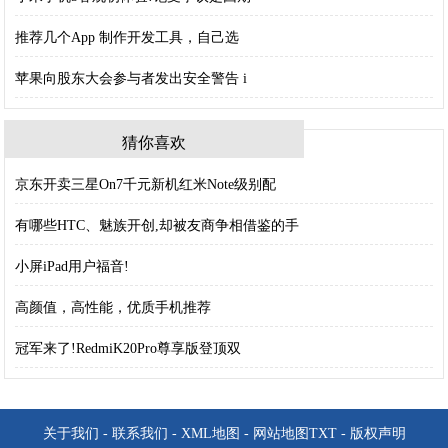
推荐几个App 制作开发工具，自己选
苹果向股东大会参与者发出安全警告 i
猜你喜欢
京东开卖三星On7千元新机红米Note级别配
有哪些HTC、魅族开创,却被友商争相借鉴的手
小屏iPad用户福音!
高颜值，高性能，优质手机推荐
冠军来了!RedmiK20Pro尊享版登顶双
关于我们
-
联系我们
-
XML地图
-
网站地图
TXT
-
版权声明