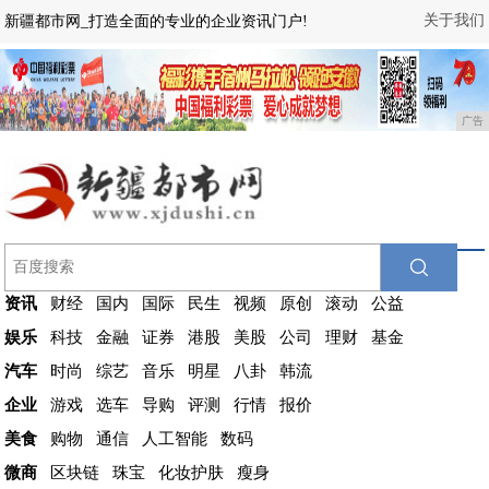
关于我们
新疆都市网_打造全面的专业的企业资讯门户!
广告
资讯
财经
国内
国际
民生
视频
原创
滚动
公益
娱乐
科技
金融
证券
港股
美股
公司
理财
基金
汽车
时尚
综艺
音乐
明星
八卦
韩流
企业
游戏
选车
导购
评测
行情
报价
美食
购物
通信
人工智能
数码
微商
区块链
珠宝
化妆护肤
瘦身