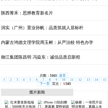
陕西菁禾：思辨教育新名片
润实（广州）置业孙帆：品质筑就人居标杆
内蒙古鸿德文理学院周玉树：从严治校 特色办学
御江集团陈昌明 冯焱东：诚信品质启新程
总数：
5163
首页
1
2
3
4
5
6
7
8
9
10
11
12
13
14
15
下一页
页次：
1
/345
图片新闻