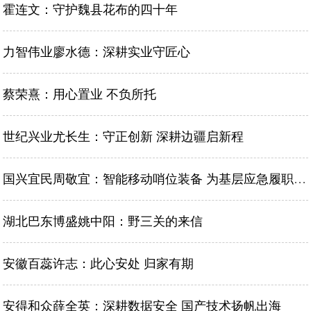
霍连文：守护魏县花布的四十年
力智伟业廖水德：深耕实业守匠心
蔡荣熹：用心置业 不负所托
世纪兴业尤长生：守正创新 深耕边疆启新程
国兴宜民周敬宜：智能移动哨位装备 为基层应急履职赋能防患未然
湖北巴东博盛姚中阳：野三关的来信
安徽百蕊许志：此心安处 归家有期
安得和众薛全英：深耕数据安全 国产技术扬帆出海