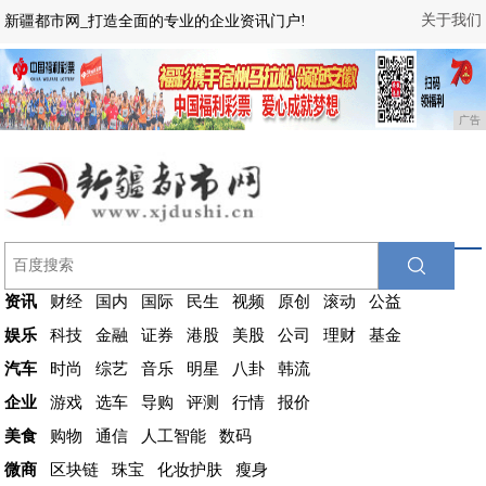
关于我们
新疆都市网_打造全面的专业的企业资讯门户!
广告
资讯
财经
国内
国际
民生
视频
原创
滚动
公益
娱乐
科技
金融
证券
港股
美股
公司
理财
基金
汽车
时尚
综艺
音乐
明星
八卦
韩流
企业
游戏
选车
导购
评测
行情
报价
美食
购物
通信
人工智能
数码
微商
区块链
珠宝
化妆护肤
瘦身