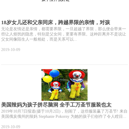
18岁女儿还和父亲同床，跨越界限的亲情，对孩
无论是友情还是亲情，都需要界限，一旦超越了界限，那么便会带来一
些让人烦扰的隐患，特别是父女间，更要有界限。这种距离并不是说让
父女间像陌生人一般相处，而是关系可以...
2019-10-09
美国辣妈为孩子拼尽脑洞 全手工万圣节服装也太
2019年10月7日报道(摄于10月2日)，别闹了，这些服装赢了万圣节! 来自
美国俄亥俄州的辣妈 Stephanie Pokorny 为她的孩子们创作了令人瞠目...
2019-10-09