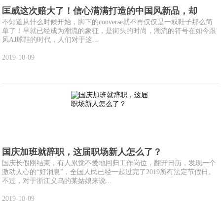
匡威这次赔大了！信心满满打造的中国风新品，却
不知道从什么时候开始，脚下的converse就不再仅仅是一双鞋子那么简
单了！早就已经成为潮流的象征，是街头的时尚，潮流的符号在如今跟
风AJ球鞋的时代，人们对于这...
2019-10-09
国庆加班就辞职，这届职场新人怎么了？
国庆长假刚结束，有人累觉不爱地回归工作岗位，翻开日历，发现一个
激动人心的“好消息”，全国人民已经一起过完了2019所有法定节假日。
不过，对于浙江义乌的某姑娘来说...
2019-10-09