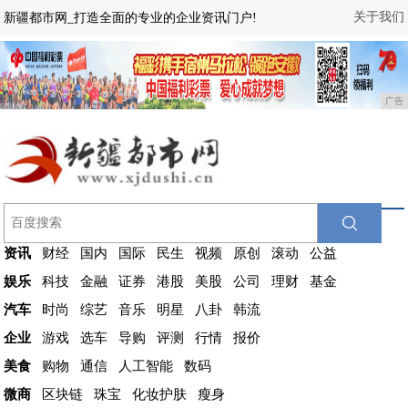
关于我们
新疆都市网_打造全面的专业的企业资讯门户!
广告
资讯
财经
国内
国际
民生
视频
原创
滚动
公益
娱乐
科技
金融
证券
港股
美股
公司
理财
基金
汽车
时尚
综艺
音乐
明星
八卦
韩流
企业
游戏
选车
导购
评测
行情
报价
美食
购物
通信
人工智能
数码
微商
区块链
珠宝
化妆护肤
瘦身