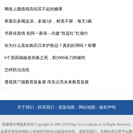
网络上颜值很高却买不起的糖果
寒露后多喝这汤，多做3步，鲜美不腥，每天1碗
书香传真情 杭阿一家亲—共建“胜蓝红”红领巾
你为什么喜欢购买日本护肤品？真的好用吗？有哪
6个原因揭秘袁崇焕之死，割3000余刀肉被吃
怎样防治冻疮
透视第77届教育装备展 伟东点亮未来教育发展
关于我们
-
联系我们
-
老版地图
-
网站地图
-
版权声明
新疆都市网版权所有 Copyright ◎ 2001-2019 http://www.xjdushi.cn Al Rights Reserved.
如果您发现本网站上有侵犯您的合法权益的内容，请联系我们，本网站将立即予以删