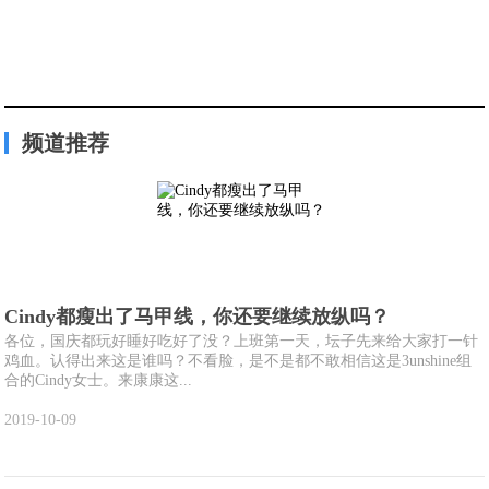
频道推荐
Cindy都瘦出了马甲线，你还要继续放纵吗？
各位，国庆都玩好睡好吃好了没？上班第一天，坛子先来给大家打一针
鸡血。认得出来这是谁吗？不看脸，是不是都不敢相信这是3unshine组
合的Cindy女士。来康康这...
2019-10-09