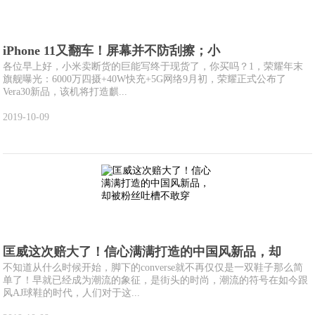
iPhone 11又翻车！屏幕并不防刮擦；小
各位早上好，小米卖断货的巨能写终于现货了，你买吗？1，荣耀年末
旗舰曝光：6000万四摄+40W快充+5G网络9月初，荣耀正式公布了
Vera30新品，该机将打造麒...
2019-10-09
匡威这次赔大了！信心满满打造的中国风新品，却
不知道从什么时候开始，脚下的converse就不再仅仅是一双鞋子那么简
单了！早就已经成为潮流的象征，是街头的时尚，潮流的符号在如今跟
风AJ球鞋的时代，人们对于这...