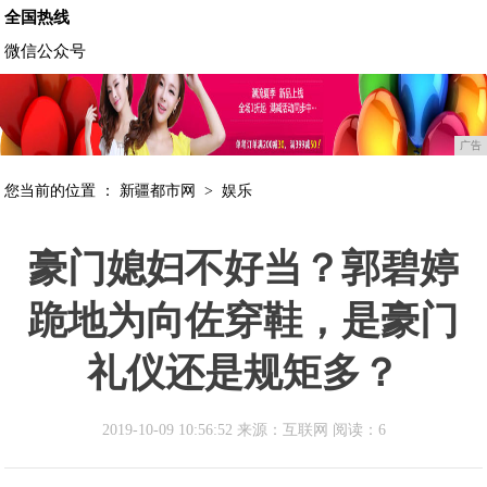
全国热线
微信公众号
广告
您当前的位置 ：
新疆都市网
>
娱乐
豪门媳妇不好当？郭碧婷
跪地为向佐穿鞋，是豪门
礼仪还是规矩多？
2019-10-09 10:56:52 来源：互联网
阅读：6