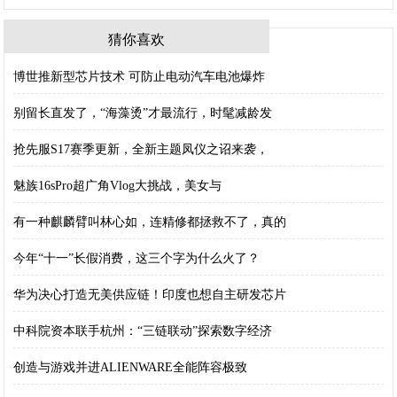
猜你喜欢
博世推新型芯片技术 可防止电动汽车电池爆炸
别留长直发了，“海藻烫”才最流行，时髦减龄发
抢先服S17赛季更新，全新主题凤仪之诏来袭，
魅族16sPro超广角Vlog大挑战，美女与
有一种麒麟臂叫林心如，连精修都拯救不了，真的
今年“十一”长假消费，这三个字为什么火了？
华为决心打造无美供应链！印度也想自主研发芯片
中科院资本联手杭州：“三链联动”探索数字经济
创造与游戏并进ALIENWARE全能阵容极致