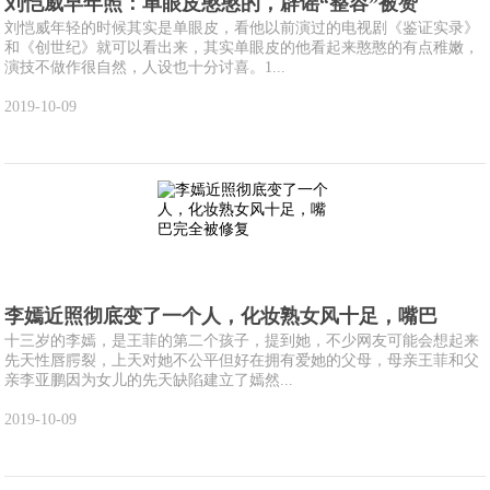
刘恺威早年照：单眼皮憨憨的，辟谣“整容”被赞
刘恺威年轻的时候其实是单眼皮，看他以前演过的电视剧《鉴证实录》
和《创世纪》就可以看出来，其实单眼皮的他看起来憨憨的有点稚嫩，
演技不做作很自然，人设也十分讨喜。1...
2019-10-09
李嫣近照彻底变了一个人，化妆熟女风十足，嘴巴
十三岁的李嫣，是王菲的第二个孩子，提到她，不少网友可能会想起来
先天性唇腭裂，上天对她不公平但好在拥有爱她的父母，母亲王菲和父
亲李亚鹏因为女儿的先天缺陷建立了嫣然...
2019-10-09