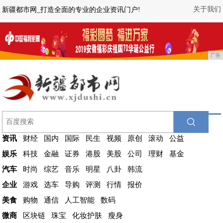
关于我们
新疆都市网_打造全面的专业的企业资讯门户!
广告
资讯
财经
国内
国际
民生
视频
原创
滚动
公益
娱乐
科技
金融
证券
港股
美股
公司
理财
基金
汽车
时尚
综艺
音乐
明星
八卦
韩流
企业
游戏
选车
导购
评测
行情
报价
美食
购物
通信
人工智能
数码
微商
区块链
珠宝
化妆护肤
瘦身