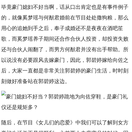
毕竟豪门媳妇不好当啊，话从口出肯定也是有事件例子
的，就像奚梦瑶与何猷君婚前在节目处处撒狗粮，那么
用心的追她到手之后，奉子成婚还不是夜夜在酒吧笙
歌，而奚梦瑶养子期间还合作合伙人投资，却投资失败
还与合伙人闹翻了，而男方何猷君并没有出手帮助。所
以说没有必要跟风去嫁豪门，因此，郭碧婷嫁给向佐之
后，大家一直都是非常关注郭碧婷的豪门生活，时时刻
刻做好准备站在郭碧婷这边。
随后，在节目《女儿们的恋爱》中我们可以了解到女方