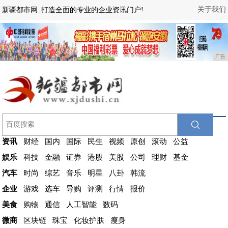
关于我们
新疆都市网_打造全面的专业的企业资讯门户!
广告
资讯
财经
国内
国际
民生
视频
原创
滚动
公益
娱乐
科技
金融
证券
港股
美股
公司
理财
基金
汽车
时尚
综艺
音乐
明星
八卦
韩流
企业
游戏
选车
导购
评测
行情
报价
美食
购物
通信
人工智能
数码
微商
区块链
珠宝
化妆护肤
瘦身