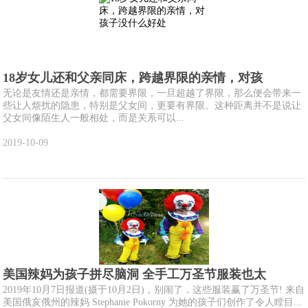
18岁女儿还和父亲同床，跨越界限的亲情，对孩
无论是友情还是亲情，都需要界限，一旦超越了界限，那么便会带来一
些让人烦扰的隐患，特别是父女间，更要有界限。这种距离并不是说让
父女间像陌生人一般相处，而是关系可以...
2019-10-09
美国辣妈为孩子拼尽脑洞 全手工万圣节服装也太
2019年10月7日报道(摄于10月2日)，别闹了，这些服装赢了万圣节! 来自
美国俄亥俄州的辣妈 Stephanie Pokorny 为她的孩子们创作了令人瞠目...