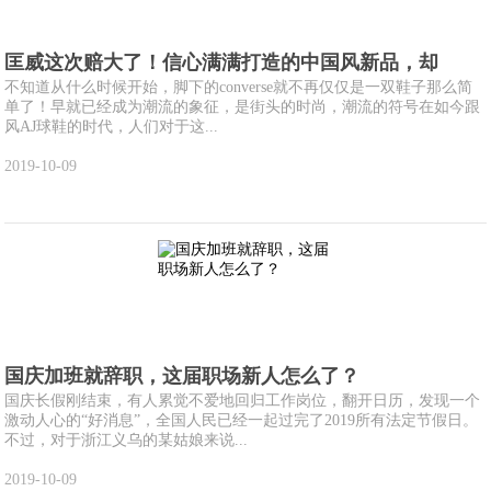
匡威这次赔大了！信心满满打造的中国风新品，却
不知道从什么时候开始，脚下的converse就不再仅仅是一双鞋子那么简
单了！早就已经成为潮流的象征，是街头的时尚，潮流的符号在如今跟
风AJ球鞋的时代，人们对于这...
2019-10-09
国庆加班就辞职，这届职场新人怎么了？
国庆长假刚结束，有人累觉不爱地回归工作岗位，翻开日历，发现一个
激动人心的“好消息”，全国人民已经一起过完了2019所有法定节假日。
不过，对于浙江义乌的某姑娘来说...
2019-10-09