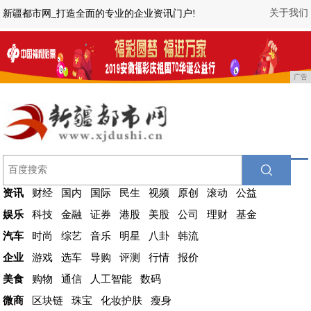
关于我们
新疆都市网_打造全面的专业的企业资讯门户!
广告
资讯
财经
国内
国际
民生
视频
原创
滚动
公益
娱乐
科技
金融
证券
港股
美股
公司
理财
基金
汽车
时尚
综艺
音乐
明星
八卦
韩流
企业
游戏
选车
导购
评测
行情
报价
美食
购物
通信
人工智能
数码
微商
区块链
珠宝
化妆护肤
瘦身