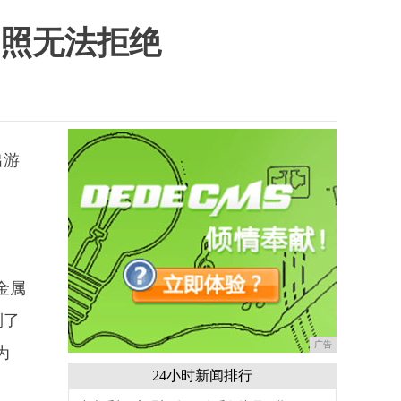
拍照无法拒绝
出游
。
金属
到了
广告
为
24小时新闻排行