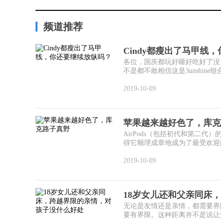
频道推荐
Cindy都瘦出了马甲线
各位，国庆都玩好睡好吃好了没
不是都不敢相信这是3unshine组合
2019-10-09
苹果越来越好色了，库克
AirPods（包括初代和第二
得它顺理成章地成为了最受欢迎的iP
2019-10-09
18岁女儿还和父亲同床
无论是友情还是亲情，都需要界
要有界限。这种距离并不是说让父