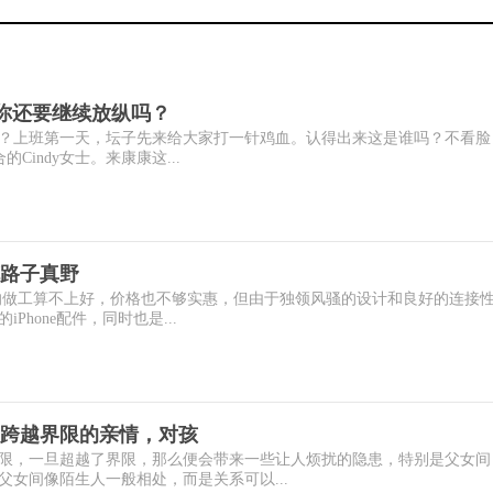
，你还要继续放纵吗？
？上班第一天，坛子先来给大家打一针鸡血。认得出来这是谁吗？不看脸
的Cindy女士。来康康这...
路子真野
代）的做工算不上好，价格也不够实惠，但由于独领风骚的设计和良好的连接
hone配件，同时也是...
，跨越界限的亲情，对孩
限，一旦超越了界限，那么便会带来一些让人烦扰的隐患，特别是父女间
女间像陌生人一般相处，而是关系可以...