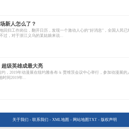
场新人怎么了？
地回归工作岗位，翻开日历，发现一个激动人心的“好消息”，全国人民已
不过，对于浙江义乌的某姑娘来说...
行 超级英雄成最大亮
国纽约，2019年动漫展在纽约雅各布·k·贾维茨会议中心举行，参加动漫展的
间2019年...
关于我们
-
联系我们
-
XML地图
-
网站地图
TXT
-
版权声明