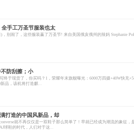
 全手工万圣节服装也太
日)，别闹了，这些服装赢了万圣节! 来自美国俄亥俄州的辣妈 Stephanie Poko
幕并不防刮擦；小
终于现货了，你买吗？1，荣耀年末旗舰曝光：6000万四摄+40W快充+5
0新品，该机将打造麒...
满打造的中国风新品，却
onverse就不再仅仅是一双鞋子那么简单了！早就已经成为潮流的象征，
J球鞋的时代，人们对于这...