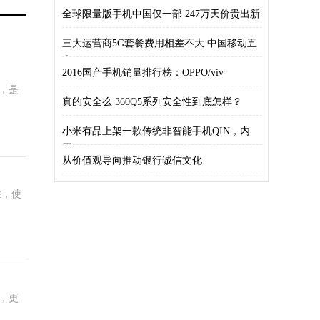
够
全球限量版手机中国仅一部 247万天价贵出新
三大运营商5G套餐费用相差不大 中国移动五
大
2016国产手机销量排行榜：OPPO/viv
，是
真的安全么 360Q5系列安全性到底怎样？
小米有品上架一款传统非智能手机QIN，内
置“
从价值观导向推动银行诚信文化
性，使
，更