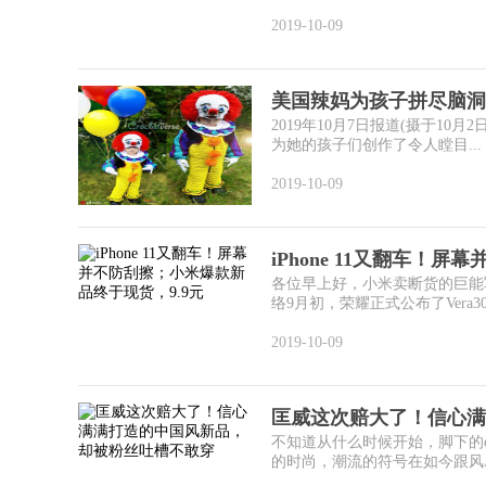
2019-10-09
美国辣妈为孩子拼尽脑洞
2019年10月7日报道(摄于10月2
为她的孩子们创作了令人瞠目...
2019-10-09
iPhone 11又翻车！屏
各位早上好，小米卖断货的巨能写
络9月初，荣耀正式公布了Vera3
2019-10-09
匡威这次赔大了！信心满
不知道从什么时候开始，脚下的c
的时尚，潮流的符号在如今跟风A