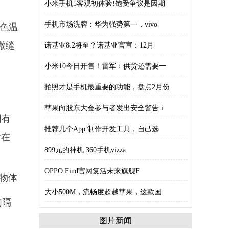
小米手机5客观初体验!饱受争议是因期
手机市场洗牌：华为强势第一，vivo
双色温
微缝
诺基亚8.2将至？诺基亚官宣：12月
小米10今日开售！雷军：供货还需要一
拍照才是手机最重要的功能，盘点2月份
苹果向股东大会参与者发出安全警告 i
拥有
推荐几个App 制作开发工具，自己选
者在
899元的神机 360手机vizza
OPPO Find官网复活未来旗舰F
近物体
大小500M，流畅度超越苹果，这款国
们隔
图片新闻