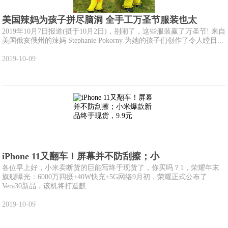
美国辣妈为孩子拼尽脑洞 全手工万圣节服装也太
2019年10月7日报道(摄于10月2日)，别闹了，这些服装赢了万圣节! 来自
美国俄亥俄州的辣妈 Stephanie Pokorny 为她的孩子们创作了令人瞠目...
2019-10-09
iPhone 11又翻车！屏幕并不防刮擦；小
各位早上好，小米卖断货的巨能写终于现货了，你买吗？1，荣耀年末
旗舰曝光：6000万四摄+40W快充+5G网络9月初，荣耀正式公布了
Vera30新品，该机将打造麒...
2019-10-09