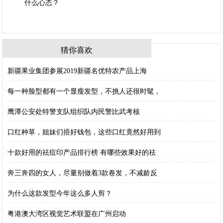
猜你喜欢
新疆果业集团参展2019新疆名优特农产品上海
每一种脸型都有一个显瘦发型，不挑人还很时髦，
鹰潭公安处特警支队组织队内民警比武考核
口红种草，姐妹们捂好钱包，这些口红竟然好用到
十款好用的祛痘印产品排行榜 有哪些效果好的祛
奔三奔四的女人，尽量别做着3款卷发，不减龄反
为什么这款发型今年这么多人剪？
粤港澳大湾区视觉艺术联盟在广州启动