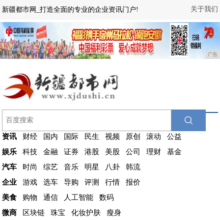
关于我们
新疆都市网_打造全面的专业的企业资讯门户!
广告
资讯
财经
国内
国际
民生
视频
原创
滚动
公益
娱乐
科技
金融
证券
港股
美股
公司
理财
基金
汽车
时尚
综艺
音乐
明星
八卦
韩流
企业
游戏
选车
导购
评测
行情
报价
美食
购物
通信
人工智能
数码
微商
区块链
珠宝
化妆护肤
瘦身