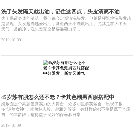
洗了头发隔天就出油，记住这四点，头皮清爽不油
为了保证身体的清洁，我们都会定期清洗头发。但越是频繁地洗头发越
是发现，头发越洗越爱出油，甚至两天不洗就出油。尤其是在大冬天，
天气非常的冷，洗头发完全是要靠毅力坚...
2019-10-09
45岁苏有朋怎么还不老？卡其色潮男西服搭配中
娱乐圈是个高颜值真实力的大舞台，众多明星群英聚会，出现了很
多“逆龄女神”，就像林志玲、赵雅芝等等，身材样貌都不像是属于本应
自己的年龄段，这得益于良好的保养和日常...
2019-10-09