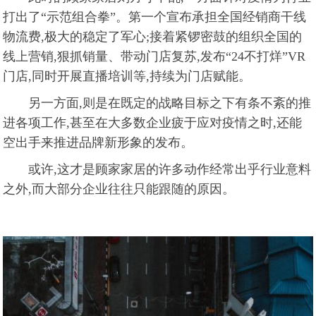
打出了“示范组合拳”。第一个宣布承担全国经销商干线
物流费,极大的稳定了军心;接着紧锣密鼓的组织全国的
线上营销,狠抓销量、带动门店复苏,发布“24不打烊”VR
门店,同时开展直播培训等,持续为门店赋能。
另一方面,则是在既定的战略目标之下有条不紊的推
进各项工作,甚至在大多数企业疲于应对疫情之时,还能
空出手来推进品牌新形象的发布。
或许,这才是顾家家居的许多动作经常出乎行业意料
之外,而大部分企业往往只能跟随的原因。