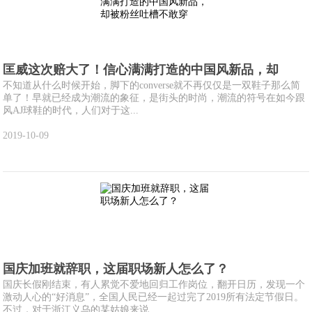
匡威这次赔大了！信心满满打造的中国风新品，却
不知道从什么时候开始，脚下的converse就不再仅仅是一双鞋子那么简
单了！早就已经成为潮流的象征，是街头的时尚，潮流的符号在如今跟
风AJ球鞋的时代，人们对于这...
2019-10-09
国庆加班就辞职，这届职场新人怎么了？
国庆长假刚结束，有人累觉不爱地回归工作岗位，翻开日历，发现一个
激动人心的“好消息”，全国人民已经一起过完了2019所有法定节假日。
不过，对于浙江义乌的某姑娘来说...