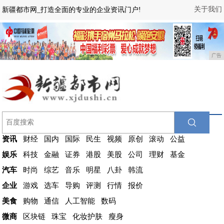
关于我们
新疆都市网_打造全面的专业的企业资讯门户!
广告
资讯
财经
国内
国际
民生
视频
原创
滚动
公益
娱乐
科技
金融
证券
港股
美股
公司
理财
基金
汽车
时尚
综艺
音乐
明星
八卦
韩流
企业
游戏
选车
导购
评测
行情
报价
美食
购物
通信
人工智能
数码
微商
区块链
珠宝
化妆护肤
瘦身