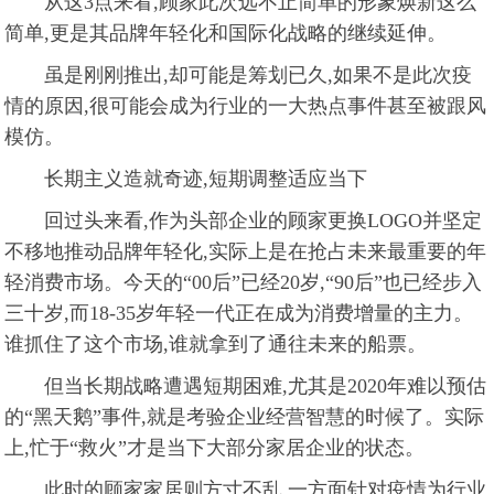
从这3点来看,顾家此次远不止简单的形象焕新这么
简单,更是其品牌年轻化和国际化战略的继续延伸。
虽是刚刚推出,却可能是筹划已久,如果不是此次疫
情的原因,很可能会成为行业的一大热点事件甚至被跟风
模仿。
长期主义造就奇迹,短期调整适应当下
回过头来看,作为头部企业的顾家更换LOGO并坚定
不移地推动品牌年轻化,实际上是在抢占未来最重要的年
轻消费市场。今天的“00后”已经20岁,“90后”也已经步入
三十岁,而18-35岁年轻一代正在成为消费增量的主力。
谁抓住了这个市场,谁就拿到了通往未来的船票。
但当长期战略遭遇短期困难,尤其是2020年难以预估
的“黑天鹅”事件,就是考验企业经营智慧的时候了。实际
上,忙于“救火”才是当下大部分家居企业的状态。
此时的顾家家居则方寸不乱,一方面针对疫情为行业