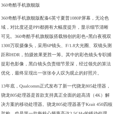
360奇酷手机旗舰版
360奇酷手机旗舰版配备6英寸夏普1080P屏幕，无论色
域，对比度还是PPI都拥有大幅度提升，显示细节清晰
可见。360奇酷手机旗舰版搭载独创的彩色+黑白夜视双
1300万双摄像头，采用6P镜头、F/1.8大光圈、双镜头测
距和HDR，拍摄效果更胜一筹。其中的彩色镜头专职捕
捉彩色影像，黑白镜头负责细节景深，经过领先的算法
优化，最终呈现出一张张令人叹为观止的好照片。
13年底，Qualcomm正式发布了新一代骁龙805处理器，
骁龙805处理器是首款支持真正全面的超高清（4K）解
决方案的移动处理器。骁龙805处理器基于Krait 450四核
架构，也是第一款每核心频率高达2.5GHz的移动处理