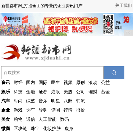
关于我们
新疆都市网_打造全面的专业的企业资讯门户!
广告
资讯
财经
国内
国际
民生
视频
原创
滚动
公益
娱乐
科技
金融
证券
港股
美股
公司
理财
基金
汽车
时尚
综艺
音乐
明星
八卦
韩流
企业
游戏
选车
导购
评测
行情
报价
美食
购物
通信
人工智能
数码
微商
区块链
珠宝
化妆护肤
瘦身