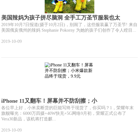
美国辣妈为孩子拼尽脑洞 全手工万圣节服装也太
2019年10月7日报道(摄于10月2日)，别闹了，这些服装赢了万圣节! 来自
美国俄亥俄州的辣妈 Stephanie Pokorny 为她的孩子们创作了令人瞠目...
2019-10-09
iPhone 11又翻车！屏幕并不防刮擦；小
各位早上好，小米卖断货的巨能写终于现货了，你买吗？1，荣耀年末
旗舰曝光：6000万四摄+40W快充+5G网络9月初，荣耀正式公布了
Vera30新品，该机将打造麒...
2019-10-09