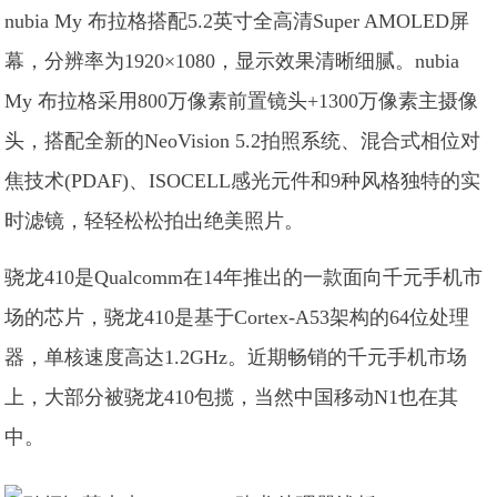
nubia My 布拉格搭配5.2英寸全高清Super AMOLED屏
幕，分辨率为1920×1080，显示效果清晰细腻。nubia
My 布拉格采用800万像素前置镜头+1300万像素主摄像
头，搭配全新的NeoVision 5.2拍照系统、混合式相位对
焦技术(PDAF)、ISOCELL感光元件和9种风格独特的实
时滤镜，轻轻松松拍出绝美照片。
骁龙410是Qualcomm在14年推出的一款面向千元手机市
场的芯片，骁龙410是基于Cortex-A53架构的64位处理
器，单核速度高达1.2GHz。近期畅销的千元手机市场
上，大部分被骁龙410包揽，当然中国移动N1也在其
中。