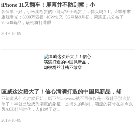
iPhone 11又翻车！屏幕并不防刮擦；小
各位早上好，小米卖断货的巨能写终于现货了，你买吗？1，荣耀年末
旗舰曝光：6000万四摄+40W快充+5G网络9月初，荣耀正式公布了
Vera30新品，该机将打造麒...
2019-10-09
匡威这次赔大了！信心满满打造的中国风新品，却
不知道从什么时候开始，脚下的converse就不再仅仅是一双鞋子那么简
单了！早就已经成为潮流的象征，是街头的时尚，潮流的符号在如今跟
风AJ球鞋的时代，人们对于这...
2019-10-09