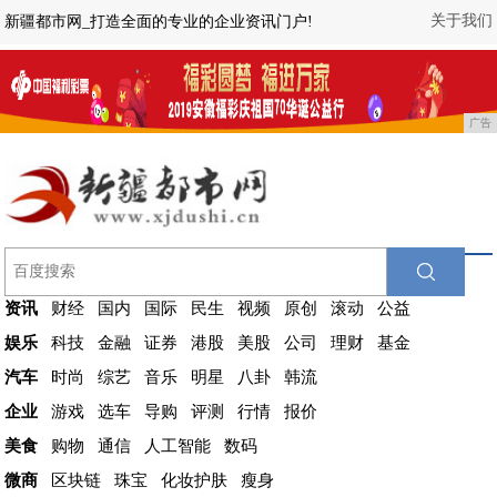
关于我们
新疆都市网_打造全面的专业的企业资讯门户!
广告
资讯
财经
国内
国际
民生
视频
原创
滚动
公益
娱乐
科技
金融
证券
港股
美股
公司
理财
基金
汽车
时尚
综艺
音乐
明星
八卦
韩流
企业
游戏
选车
导购
评测
行情
报价
美食
购物
通信
人工智能
数码
微商
区块链
珠宝
化妆护肤
瘦身