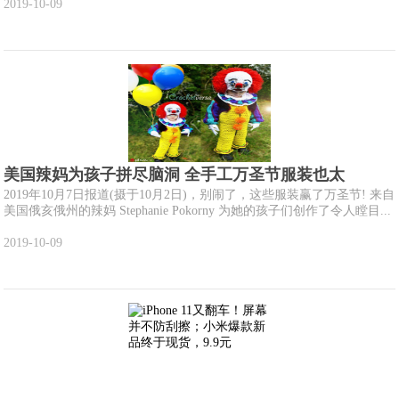
2019-10-09
美国辣妈为孩子拼尽脑洞 全手工万圣节服装也太
2019年10月7日报道(摄于10月2日)，别闹了，这些服装赢了万圣节! 来自
美国俄亥俄州的辣妈 Stephanie Pokorny 为她的孩子们创作了令人瞠目...
2019-10-09