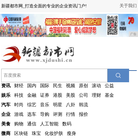
关于我们
新疆都市网_打造全面的专业的企业资讯门户!
广告
资讯
财经
国内
国际
民生
视频
原创
滚动
公益
娱乐
科技
金融
证券
港股
美股
公司
理财
基金
汽车
时尚
综艺
音乐
明星
八卦
韩流
企业
游戏
选车
导购
评测
行情
报价
美食
购物
通信
人工智能
数码
微商
区块链
珠宝
化妆护肤
瘦身