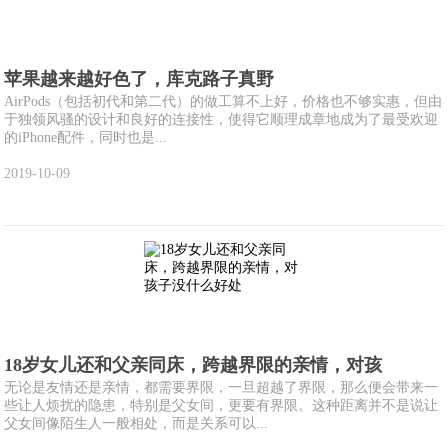
苹果越来越好色了，库克路子真野
AirPods（包括初代和第二代）的做工算不上好，价格也不够实惠，但由
于独领风骚的设计和良好的连接性，使得它顺理成章地成为了最受欢迎
的iPhone配件，同时也是...
2019-10-09
18岁女儿还和父亲同床，跨越界限的亲情，对孩
无论是友情还是亲情，都需要界限，一旦超越了界限，那么便会带来一
些让人烦扰的隐患，特别是父女间，更要有界限。这种距离并不是说让
父女间像陌生人一般相处，而是关系可以...