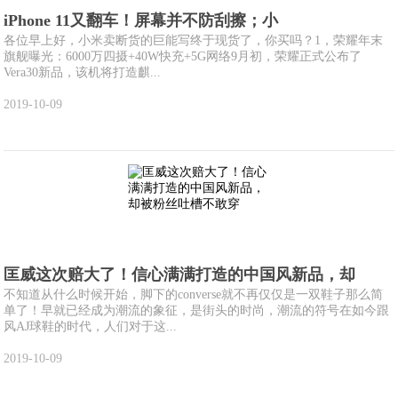
iPhone 11又翻车！屏幕并不防刮擦；小
各位早上好，小米卖断货的巨能写终于现货了，你买吗？1，荣耀年末
旗舰曝光：6000万四摄+40W快充+5G网络9月初，荣耀正式公布了
Vera30新品，该机将打造麒...
2019-10-09
匡威这次赔大了！信心满满打造的中国风新品，却
不知道从什么时候开始，脚下的converse就不再仅仅是一双鞋子那么简
单了！早就已经成为潮流的象征，是街头的时尚，潮流的符号在如今跟
风AJ球鞋的时代，人们对于这...
2019-10-09