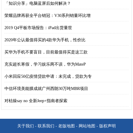
「知识分享」电脑蓝屏后如何解决？
荣耀品牌再获全平台销冠：V30系列销量环比增
2019 Q4平板市场报告：iPad出货量世
2020年公认最值得买的4款华为手机，性价比
买华为手机不要盲目，目前最值得买是这三款
充实超长寒假，学习娱乐两不误，华为MateP
小米回应50亿疫情贷款申请：未完成，贷款为专
中信环境美能膜成就广州西朗30万吨MBR项目
对枯燥say no 全新Jeep+指南者探索
关于我们
-
联系我们
-
老版地图
-
网站地图
-
版权声明