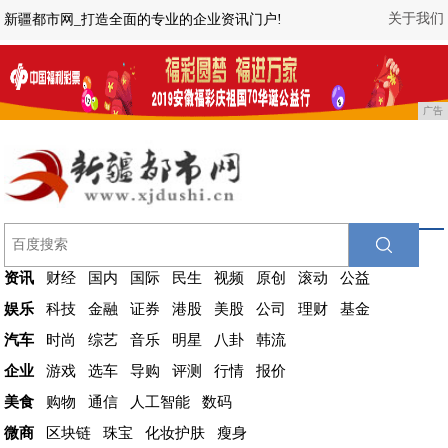
关于我们
新疆都市网_打造全面的专业的企业资讯门户!
广告
资讯
财经
国内
国际
民生
视频
原创
滚动
公益
娱乐
科技
金融
证券
港股
美股
公司
理财
基金
汽车
时尚
综艺
音乐
明星
八卦
韩流
企业
游戏
选车
导购
评测
行情
报价
美食
购物
通信
人工智能
数码
微商
区块链
珠宝
化妆护肤
瘦身