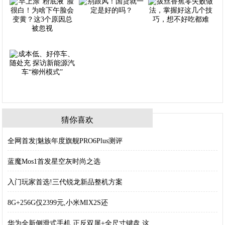
猜你喜欢
全网首发|魅族年度旗舰PRO6Plus测评
蓝魔Mos1首发星空灰时尚之选
入门玩家首选!三代锐龙新品整机方案
8G+256G仅2399元,小米MIX2S还
华为全新侧滑式手机,正反双屏+全尺寸键盘,这