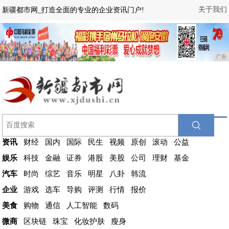
关于我们
新疆都市网_打造全面的专业的企业资讯门户!
广告
资讯
财经
国内
国际
民生
视频
原创
滚动
公益
娱乐
科技
金融
证券
港股
美股
公司
理财
基金
汽车
时尚
综艺
音乐
明星
八卦
韩流
企业
游戏
选车
导购
评测
行情
报价
美食
购物
通信
人工智能
数码
微商
区块链
珠宝
化妆护肤
瘦身