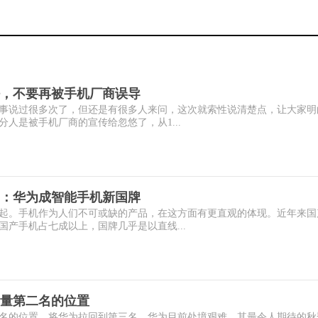
，不要再被手机厂商误导
事说过很多次了，但还是有很多人来问，这次就索性说清楚点，让大家明
人是被手机厂商的宣传给忽悠了，从1...
：华为成智能手机新国牌
起。手机作为人们不可或缺的产品，在这方面有更直观的体现。近年来国
产手机占七成以上，国牌几乎是以直线...
量第二名的位置
名的位置，将华为拉回到第三名。华为目前处境艰难，其最令人期待的秋