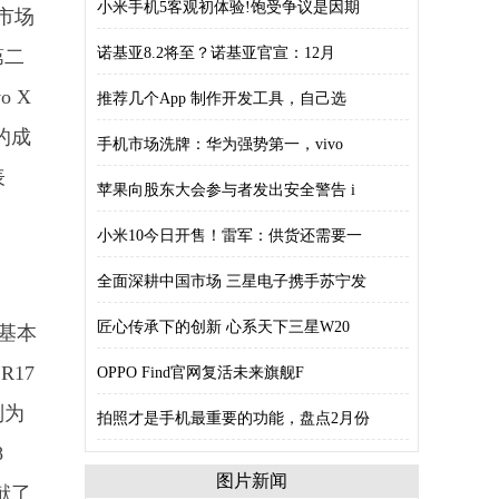
小米手机5客观初体验!饱受争议是因期
机市场
诺基亚8.2将至？诺基亚官宣：12月
第二
 X
推荐几个App 制作开发工具，自己选
的成
手机市场洗牌：华为强势第一，vivo
表
苹果向股东大会参与者发出安全警告 i
小米10今日开售！雷军：供货还需要一
全面深耕中国市场 三星电子携手苏宁发
匠心传承下的创新 心系天下三星W20
，基本
R17
OPPO Find官网复活未来旗舰F
别为
拍照才是手机最重要的功能，盘点2月份
8
图片新闻
献了