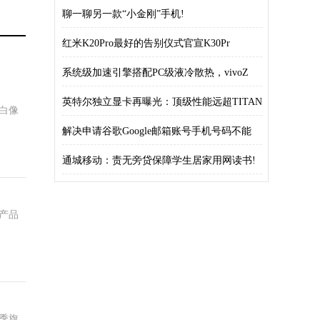
聊一聊另一款“小金刚”手机!
红米K20Pro最好的告别仪式官宣K30Pr
系统级加速引擎搭配PC级液冷散热，vivoZ
英特尔独立显卡再曝光：顶级性能远超TITAN
白像
解决申请谷歌Google邮箱账号手机号码不能
通城移动：责无旁贷保障学生居家用网读书!
产品
季旗