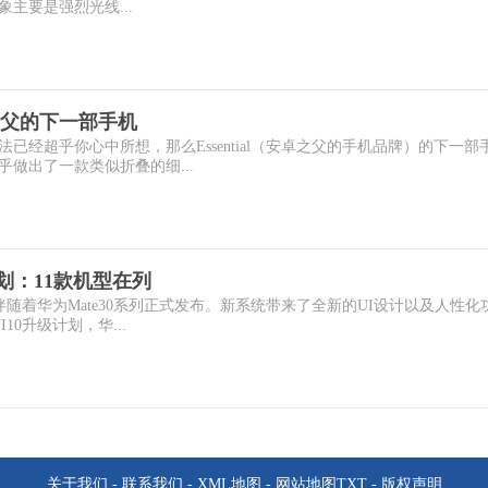
主要是强烈光线...
父的下一部手机
已经超乎你心中所想，那么Essential（安卓之父的手机品牌）的下一部
做出了一款类似折叠的细...
计划：11款机型在列
统伴随着华为Mate30系列正式发布。新系统带来了全新的UI设计以及人性化
0升级计划，华...
关于我们
-
联系我们
-
XML地图
-
网站地图
TXT
-
版权声明