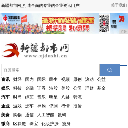
关于我们
新疆都市网_打造全面的专业的企业资讯门户!
广告
资讯
财经
国内
国际
民生
视频
原创
滚动
公益
娱乐
科技
金融
证券
港股
美股
公司
理财
基金
汽车
时尚
综艺
音乐
明星
八卦
韩流
企业
游戏
选车
导购
评测
行情
报价
美食
购物
通信
人工智能
数码
微商
区块链
珠宝
化妆护肤
瘦身