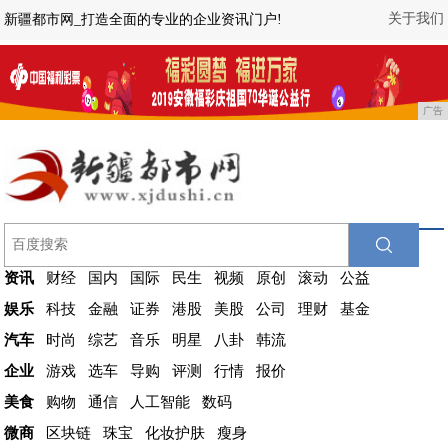
关于我们
新疆都市网_打造全面的专业的企业资讯门户!
广告
资讯
财经
国内
国际
民生
视频
原创
滚动
公益
娱乐
科技
金融
证券
港股
美股
公司
理财
基金
汽车
时尚
综艺
音乐
明星
八卦
韩流
企业
游戏
选车
导购
评测
行情
报价
美食
购物
通信
人工智能
数码
微商
区块链
珠宝
化妆护肤
瘦身